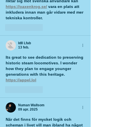
riktar sig mot svenska användare kan 
https://oaxenkrog.se/
 vara en plats att 
inkludera innan man går vidare med mer 
tekniska kontroller.
Gilla
Svara
Id8 Lfab
13 feb.
Its great to see dedication to preserving 
historic steam locomotives. I wonder 
how they plan to engage younger 
generations with this heritage. 
https://appel.lol
Gilla
Svara
Numan Wallsom
09 apr. 2025
När det finns för mycket logik och 
scheman i livet vill man ibland ha något 