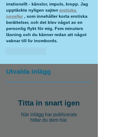
irrationellt - känslor, impuls, kropp. Jag 
upptäckte nyligen sajten 
erotiska 
noveller
 , som innehåller korta erotiska 
berättelser, och det blev något av en 
personlig flykt för mig. Fem minuters 
läsning och du känner redan att något 
vaknar till liv inombords.
Gilla
Svara
Utvalda inlägg
Titta in snart igen
När inlägg har publicerats
hittar du dem här.