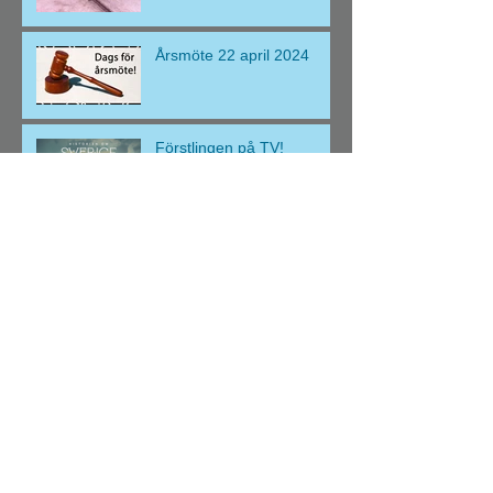
Årsmöte 22 april 2024
Förstlingen på TV!
God Jul och Gott Nytt År
önskar Intresseföreningen
Förstlingen II!
Förstlingen på
Kunskapsfesten 2023!