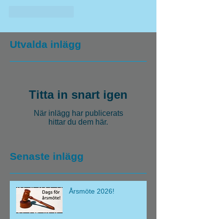
Gilla
Svara
Utvalda inlägg
Titta in snart igen
När inlägg har publicerats
hittar du dem här.
Senaste inlägg
Årsmöte 2026!