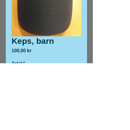
Keps, barn
Pris
100,00 kr
Antal
*
Lägg i kundvagn
Intresseföreningen Förstlingen II