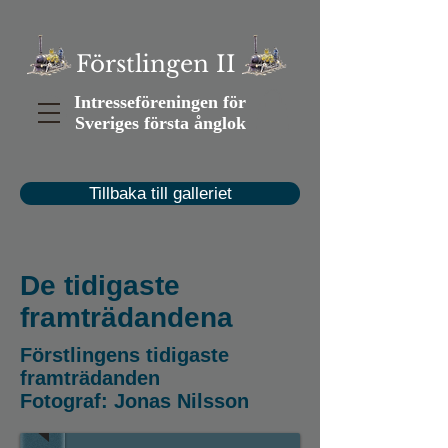
Förstlingen II
Intresseföreningen för
Sveriges första ånglok
Tillbaka till galleriet
De tidigaste
framträdandena
Förstlingen
Förstlingens tidigaste
visas
framträdanden
för
Fotograf: Jonas Nilsson
första
gången