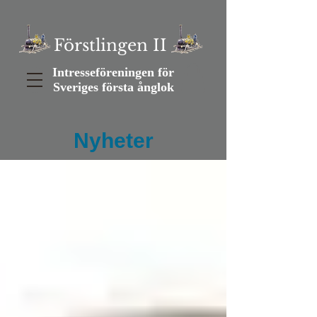
Förstlingen II
Intresseföreningen för
Sveriges första ånglok
Nyheter