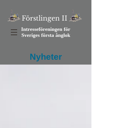
Förstlingen II
Intresseföreningen för
Sveriges första ånglok
Nyheter